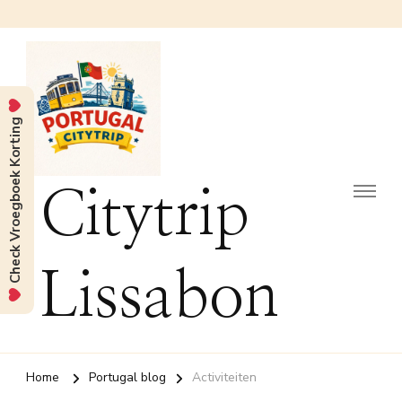
Check Vroegboek Korting
Citytrip
Lissabon
Home
Portugal blog
Activiteiten