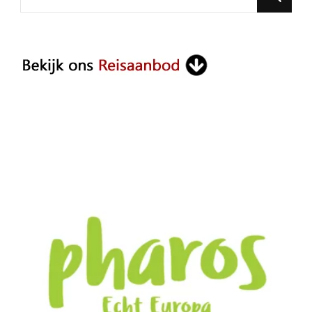
for
Something?