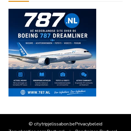
© citytripjelissabon.be
Privacybeleid