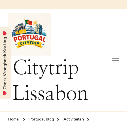
Check Vroegboek Korting
Citytrip
Lissabon
Home
Portugal blog
Activiteiten