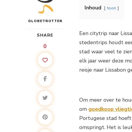
Inhoud
toon
GLOBETROTTER
Een citytrip naar Liss
SHARE
stedentrips houdt ee
0
stad waar veel te zien
elk jaar weer deze mo
reisje naar Lissabon g
Om meer over te houde
om
goedkoop vliegti
Portugese stad hoeft 
omspringt. Het is leu