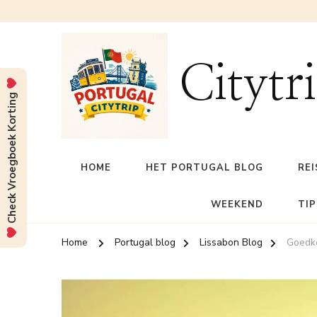
Citytr
Check Vroegboek Korting
HOME
HET PORTUGAL BLOG
REI
WEEKEND
TIP
Home
Portugal blog
Lissabon Blog
Goedko