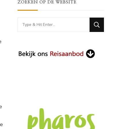
ZOEKEN OP DE WEBSITE
Looking
for
Something?
e
e
de