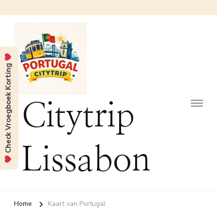
Check Vroegboek Korting
Citytrip
Lissabon
Home
Kaart van Portugal