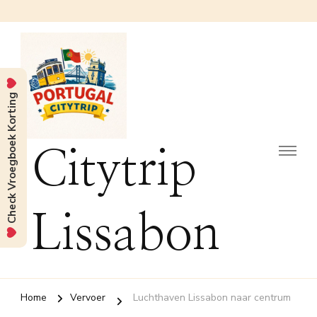
Check Vroegboek Korting
Citytrip
Lissabon
Home
Vervoer
Luchthaven Lissabon naar centrum