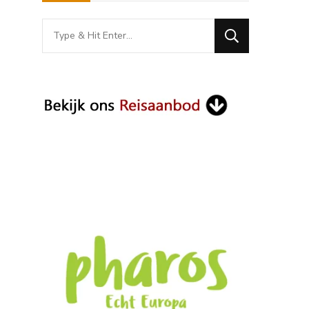
Looking
for
Something?