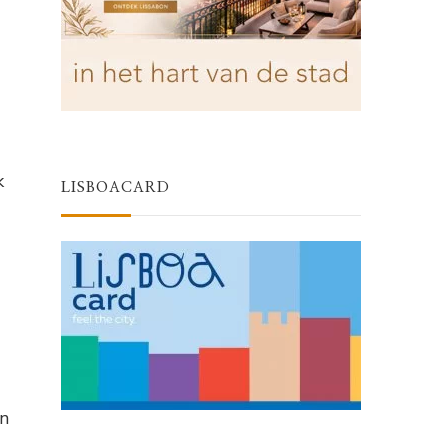
k
LISBOACARD
on