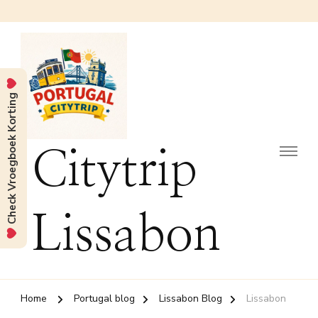
Check Vroegboek Korting
Citytrip
Lissabon
Home
Portugal blog
Lissabon Blog
Lissabon