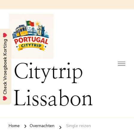
Check Vroegboek Korting
Citytrip
Lissabon
Home
Overnachten
Single reizen