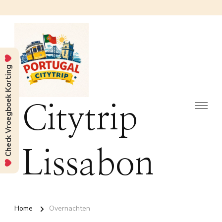
Check Vroegboek Korting
Citytrip
Lissabon
Home
Overnachten