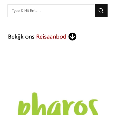
Looking
for
Something?