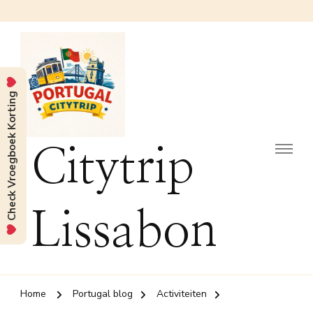
Check Vroegboek Korting
Citytrip
Lissabon
Home
Portugal blog
Activiteiten