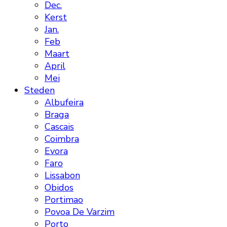
Dec.
Kerst
Jan.
Feb
Maart
April
Mei
Steden
Albufeira
Braga
Cascais
Coimbra
Evora
Faro
Lissabon
Obidos
Portimao
Povoa De Varzim
Porto