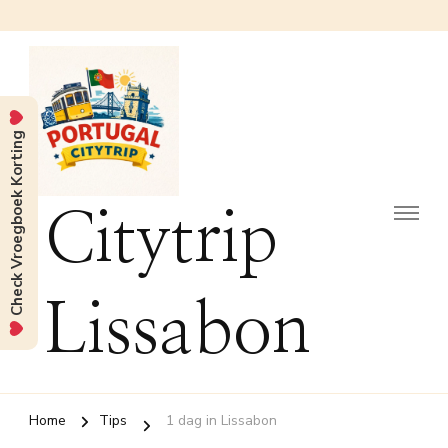
Check Vroegboek Korting
Citytrip
Lissabon
Home
Tips
1 dag in Lissabon