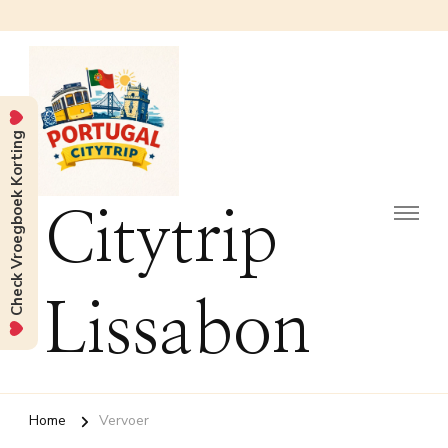
Check Vroegboek Korting
Citytrip
Lissabon
Home
Vervoer