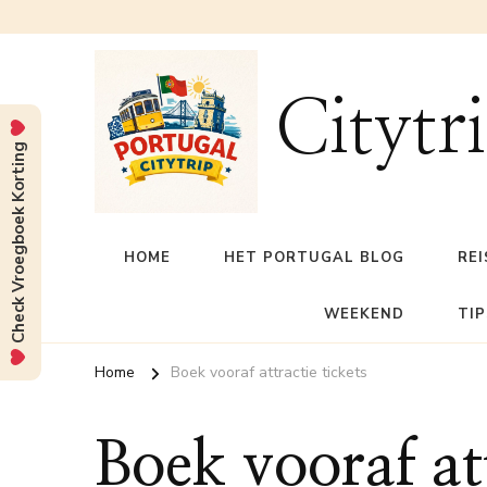
Citytr
Check Vroegboek Korting
HOME
HET PORTUGAL BLOG
REI
WEEKEND
TIP
Home
Boek vooraf attractie tickets
Boek vooraf att