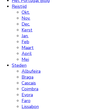
Het Portugal Blog
Reistijd
Okt.
Nov.
Dec.
Kerst
Jan.
Feb
Maart
April
Mei
Steden
Albufeira
Braga
Cascais
Coimbra
Evora
Faro
Lissabon