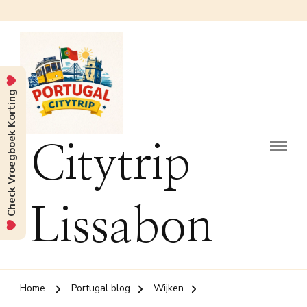
Check Vroegboek Korting
Citytrip
Lissabon
Home
Portugal blog
Wijken