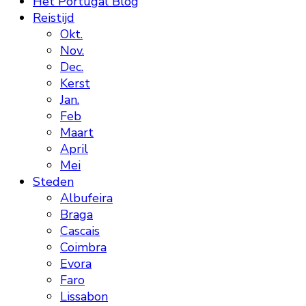
Het Portugal Blog
Reistijd
Okt.
Nov.
Dec.
Kerst
Jan.
Feb
Maart
April
Mei
Steden
Albufeira
Braga
Cascais
Coimbra
Evora
Faro
Lissabon