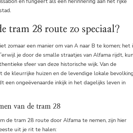
issabon en fungeert als een herinnering aan het rijke
stad.
e tram 28 route zo speciaal?
iet zomaar een manier om van A naar B te komen; het i
Terwijl je door de smalle straatjes van Alfama rijdt, ku
thentieke sfeer van deze historische wijk. Van de
t de kleurrijke huizen en de levendige lokale bevolking
t een ongeëvenaarde inkijk in het dagelijks leven in
emen van de tram 28
om de tram 28 route door Alfama te nemen, zijn hier
ste uit je rit te halen: