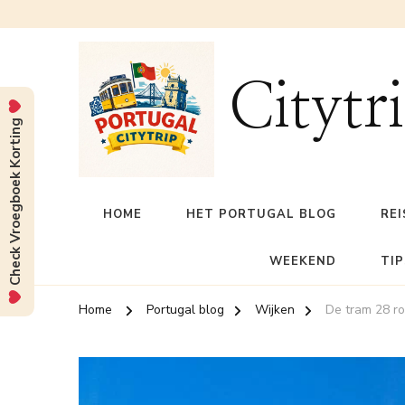
Citytr
Check Vroegboek Korting
HOME
HET PORTUGAL BLOG
REI
WEEKEND
TIP
Home
Portugal blog
Wijken
De tram 28 r