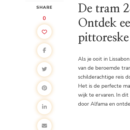
De tram 2
SHARE
0
Ontdek ee
pittoresk
Als je ooit in Lissab
van de beroemde tram
schilderachtige reis 
Het is de perfecte m
wijk te ervaren. In d
door Alfama en ontde