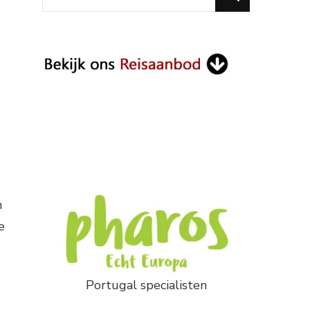
for
Something?
n
e
Portugal specialisten