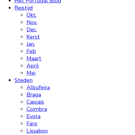
Het Portugal Blog
Reistijd
Okt.
Nov.
Dec.
Kerst
Jan.
Feb
Maart
April
Mei
Steden
Albufeira
Braga
Cascais
Coimbra
Evora
Faro
Lissabon