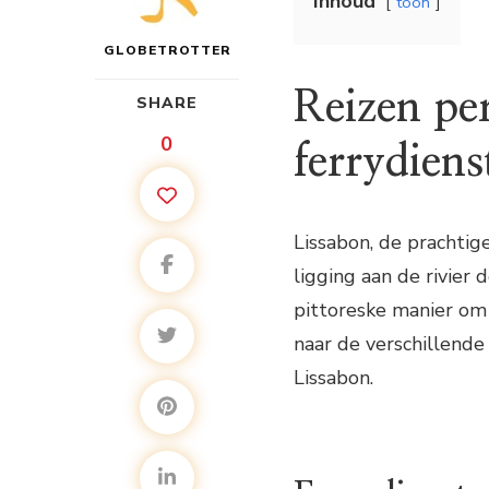
Inhoud
toon
GLOBETROTTER
Reizen per
SHARE
0
ferrydien
Lissabon, de prachtig
ligging aan de rivier 
pittoreske manier om 
naar de verschillende 
Lissabon.