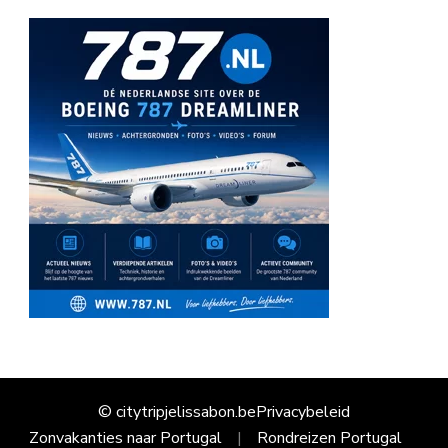
© citytripjelissabon.be
Privacybeleid
Zonvakanties naar Portugal
Rondreizen Portugal