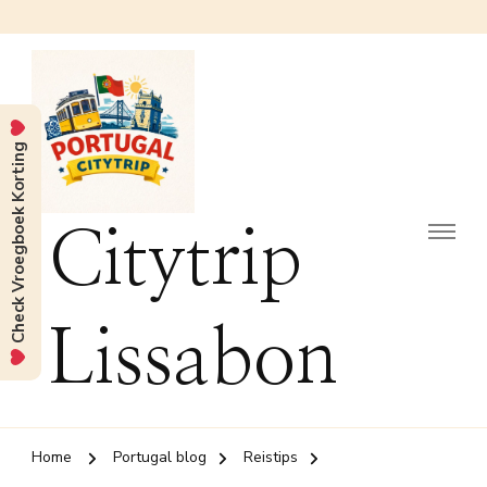
Check Vroegboek Korting
Citytrip
Lissabon
Home
Portugal blog
Reistips