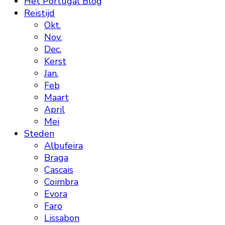
Het Portugal Blog
Reistijd
Okt.
Nov.
Dec.
Kerst
Jan.
Feb
Maart
April
Mei
Steden
Albufeira
Braga
Cascais
Coimbra
Evora
Faro
Lissabon