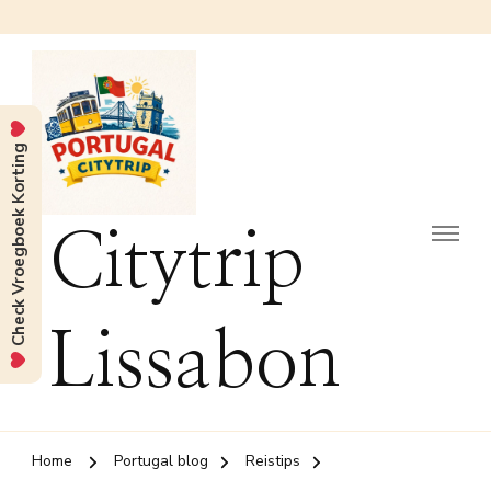
Check Vroegboek Korting
Citytrip
Lissabon
Home
Portugal blog
Reistips