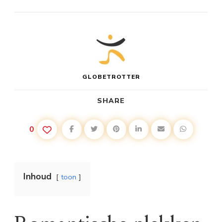
GLOBETROTTER
SHARE
0
Inhoud
toon