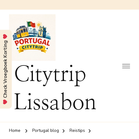
Check Vroegboek Korting
Citytrip
Lissabon
Home
Portugal blog
Reistips