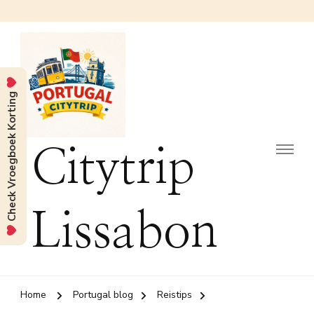
Check Vroegboek Korting
Citytrip
Lissabon
Home
Portugal blog
Reistips