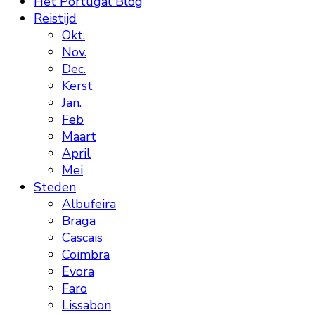
Het Portugal Blog
Reistijd
Okt.
Nov.
Dec.
Kerst
Jan.
Feb
Maart
April
Mei
Steden
Albufeira
Braga
Cascais
Coimbra
Evora
Faro
Lissabon