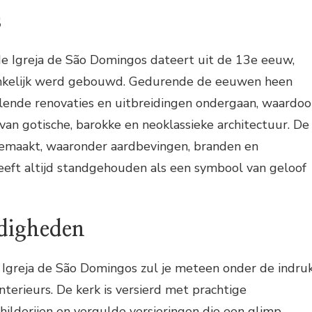
s
de Igreja de São Domingos dateert uit de 13e eeuw,
onkelijk werd gebouwd. Gedurende de eeuwen heen
llende renovaties en uitbreidingen ondergaan, waardoo
van gotische, barokke en neoklassieke architectuur. De
emaakt, waaronder aardbevingen, branden en
eeft altijd standgehouden als een symbool van geloof
digheden
 Igreja de São Domingos zul je meteen onder de indru
interieurs. De kerk is versierd met prachtige
ilderijen en vergulde versieringen die een glimp