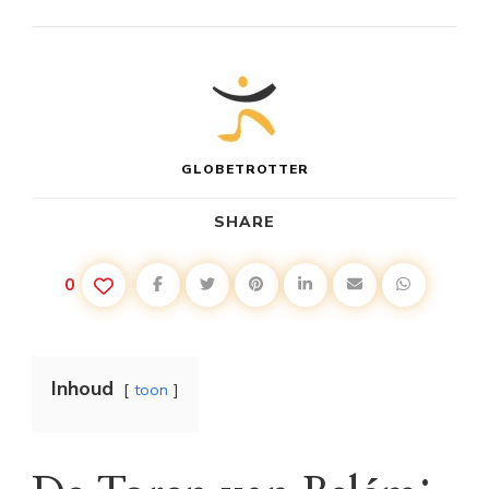
GLOBETROTTER
SHARE
0
Inhoud
toon