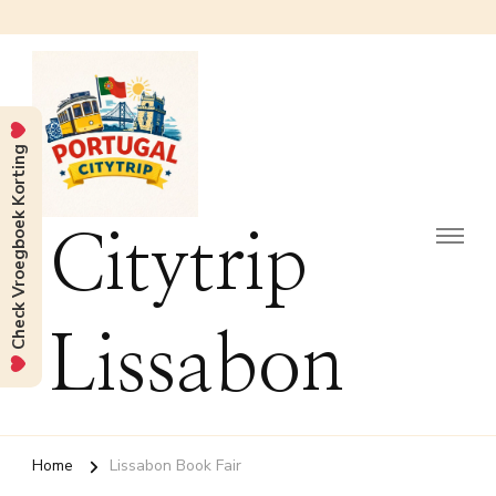
Check Vroegboek Korting
Citytrip
Lissabon
Home
Lissabon Book Fair