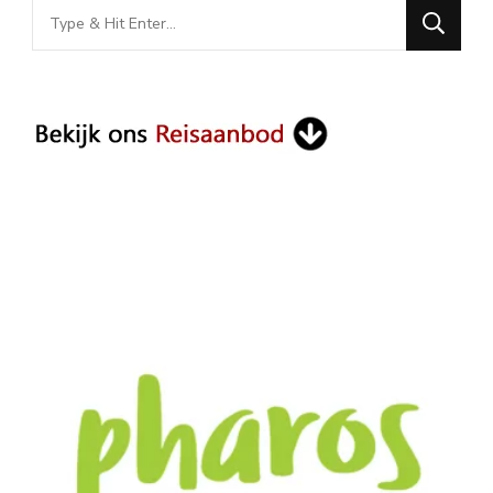
Looking
for
Something?