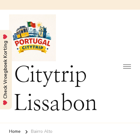
Check Vroegboek Korting
Citytrip
Lissabon
Home
Bairro Alto