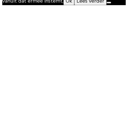
vanuit dat ermee instemt.
Ok
Lees verder