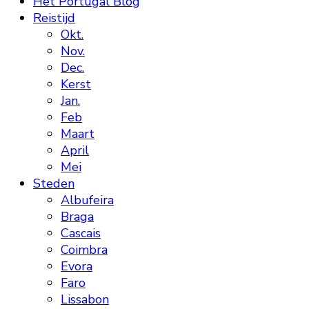
Het Portugal Blog
Reistijd
Okt.
Nov.
Dec.
Kerst
Jan.
Feb
Maart
April
Mei
Steden
Albufeira
Braga
Cascais
Coimbra
Evora
Faro
Lissabon