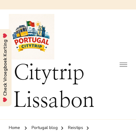
Check Vroegboek Korting
Citytrip
Lissabon
Home
Portugal blog
Reistips