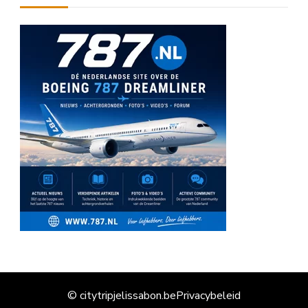
© citytripjelissabon.be
Privacybeleid