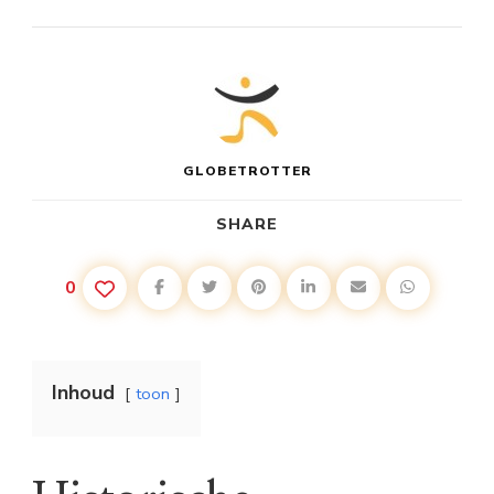
GLOBETROTTER
SHARE
0
Inhoud
toon