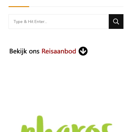
Looking
for
Something?