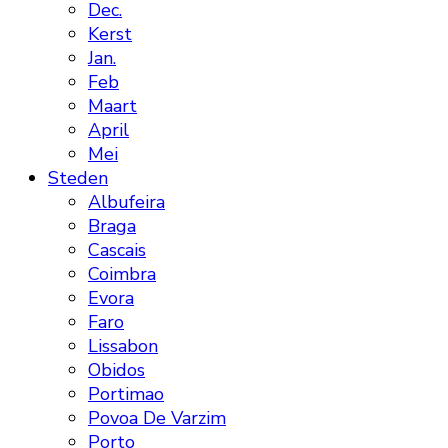
Dec.
Kerst
Jan.
Feb
Maart
April
Mei
Steden
Albufeira
Braga
Cascais
Coimbra
Evora
Faro
Lissabon
Obidos
Portimao
Povoa De Varzim
Porto