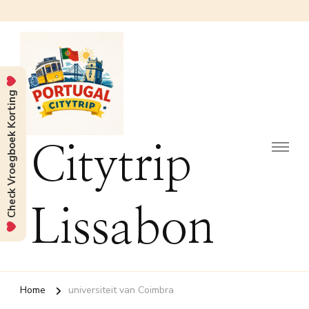
Check Vroegboek Korting
Citytrip
Lissabon
Home
universiteit van Coimbra