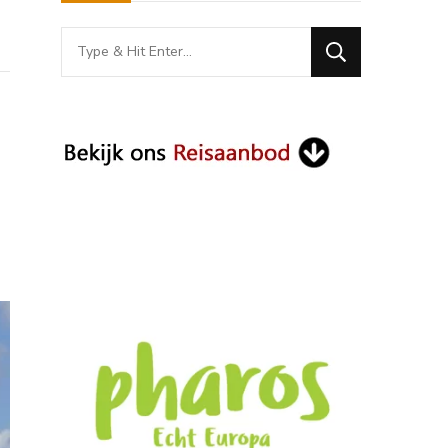
Looking
for
Something?