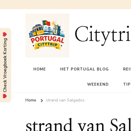
Citytr
Check Vroegboek Korting
HOME
HET PORTUGAL BLOG
REI
WEEKEND
TIP
Home
strand van Salgados
strand van Sa