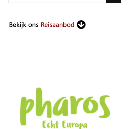
for
Something?