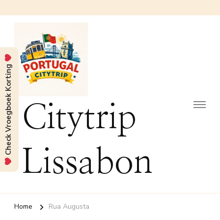
Check Vroegboek Korting
Citytrip
Lissabon
Home
Rua Augusta