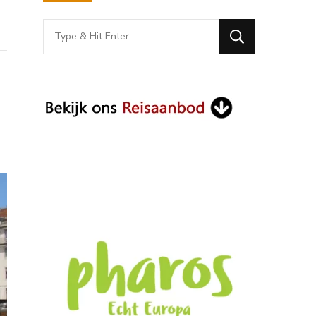
Looking
for
Something?