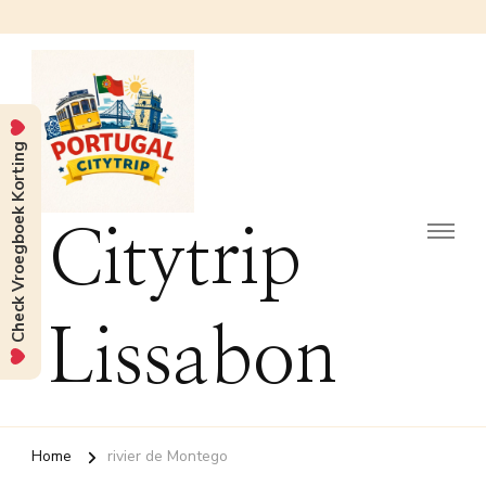
Check Vroegboek Korting
Citytrip
Lissabon
Home
rivier de Montego