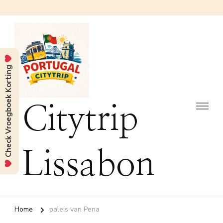
Check Vroegboek Korting
Citytrip
Lissabon
Home
paleis van Pena