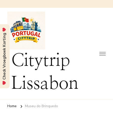
Check Vroegboek Korting
Citytrip
Lissabon
Home
Museu do Brinquedo