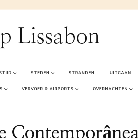
ip Lissabon
STIJD
STEDEN
STRANDEN
UITGAAN
S
VERVOER & AIRPORTS
OVERNACHTEN
te Contemporâne