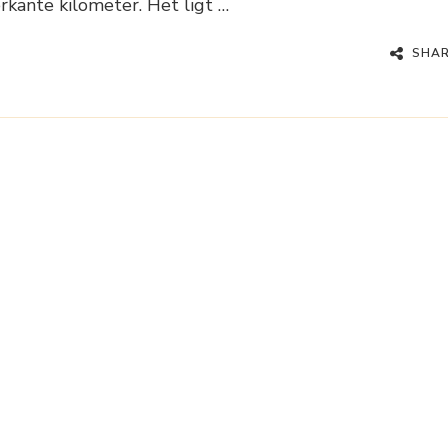
rkante kilometer. Het ligt …
SHA