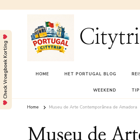
Citytr
Check Vroegboek Korting
HOME
HET PORTUGAL BLOG
REI
WEEKEND
TIP
Home
Museu de Arte Contemporânea de Amadora
Museu de Ar