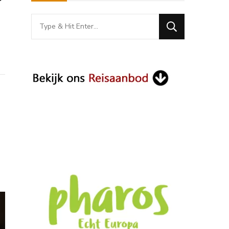
Looking
for
Something?