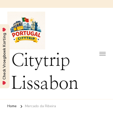
Check Vroegboek Korting
Citytrip
Lissabon
Home
Mercado da Ribeira