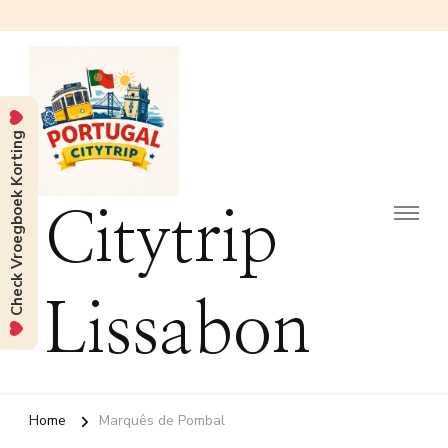
Check Vroegboek Korting
Citytrip
Lissabon
Home
Marquês de Pombal