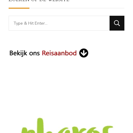
Looking
for
Something?