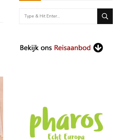
Looking
for
Something?