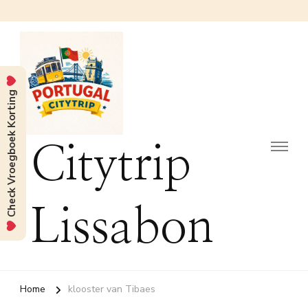
Check Vroegboek Korting
Citytrip
Lissabon
Home
klooster van Tibaes