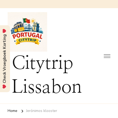
Check Vroegboek Korting
Citytrip
Lissabon
Home
Jerónimos klooster