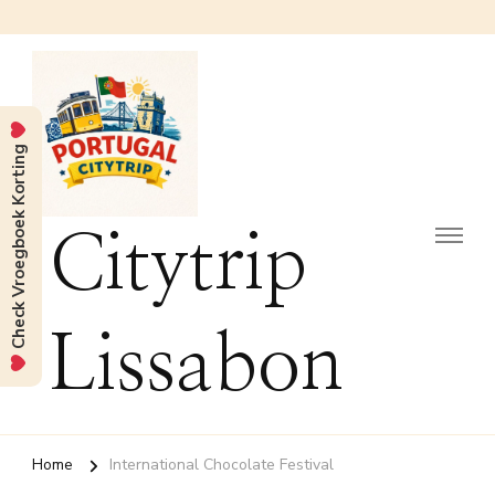
Check Vroegboek Korting
Citytrip
Lissabon
Home
International Chocolate Festival