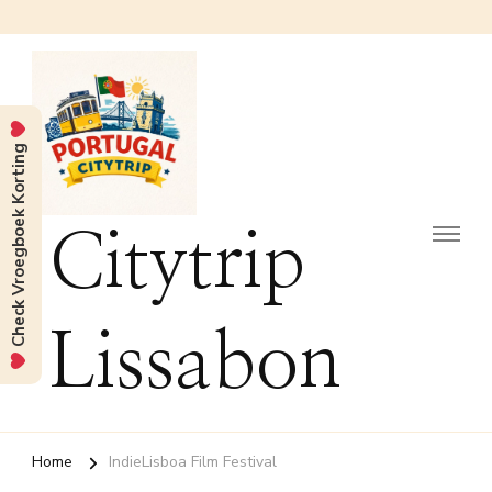
Check Vroegboek Korting
Citytrip
Lissabon
Home
IndieLisboa Film Festival